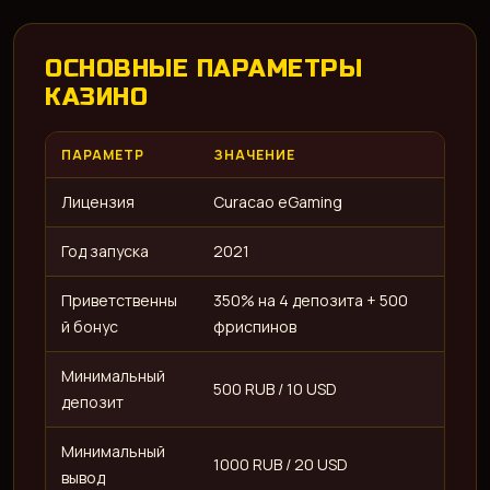
ОСНОВНЫЕ ПАРАМЕТРЫ
КАЗИНО
ПАРАМЕТР
ЗНАЧЕНИЕ
Лицензия
Curacao eGaming
Год запуска
2021
Приветственны
350% на 4 депозита + 500
й бонус
фриспинов
Минимальный
500 RUB / 10 USD
депозит
Минимальный
1000 RUB / 20 USD
вывод