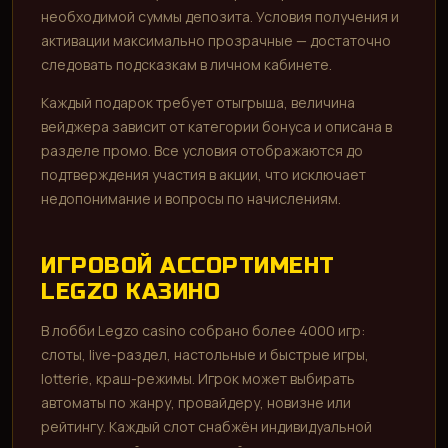
необходимой суммы депозита. Условия получения и
активации максимально прозрачные — достаточно
следовать подсказкам в личном кабинете.
Каждый подарок требует отыгрыша, величина
вейджера зависит от категории бонуса и описана в
разделе промо. Все условия отображаются до
подтверждения участия в акции, что исключает
недопонимание и вопросы по начислениям.
ИГРОВОЙ АССОРТИМЕНТ
LEGZO КАЗИНО
В лобби Legzo casino собрано более 4000 игр:
слоты, live-раздел, настольные и быстрые игры,
lotterie, краш-режимы. Игрок может выбирать
автоматы по жанру, провайдеру, новизне или
рейтингу. Каждый слот снабжён индивидуальной