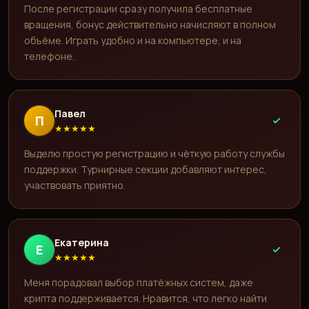
После регистрации сразу получила бесплатные
вращения, бонус действительно начисляют в полном
объёме. Играть удобно и на компьютере, и на
телефоне.
Павел
П
★
★
★
★
★
Выделю простую регистрацию и чёткую работу службы
поддержки. Турнирные секции добавляют интерес,
участвовать приятно.
Екатерина
Е
★
★
★
★
★
Меня порадовал выбор платёжных систем, даже
крипта поддерживается. Нравится, что легко найти