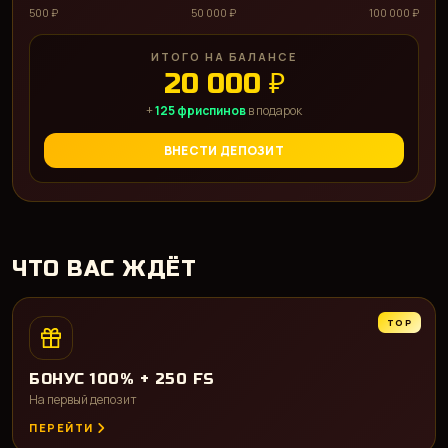
500 ₽
50 000 ₽
100 000 ₽
ИТОГО НА БАЛАНСЕ
20 000 ₽
+
125 фриспинов
в подарок
ВНЕСТИ ДЕПОЗИТ
ЧТО ВАС ЖДЁТ
TOP
БОНУС 100% + 250 FS
На первый депозит
ПЕРЕЙТИ