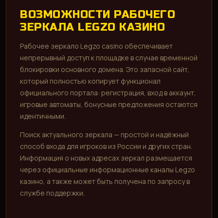
ВОЗМОЖНОСТИ РАБОЧЕГО
ЗЕРКАЛА LEGZO КАЗИНО
Рабочее зеркало Legzo casino обеспечивает
непрерывный доступ к площадке в случае временной
блокировки основного домена. Это запасной сайт,
который полностью копирует функционал
официального портала: регистрация, вход в аккаунт,
игровые автоматы, бонусные предложения остаются
идентичными.
Поиск актуального зеркала — простой и надёжный
способ входа для игроков из России и других стран.
Информация о новых адресах зеркал размещается
через официальные информационные каналы Legzo
казино, а также может быть получена по запросу в
службе поддержки.