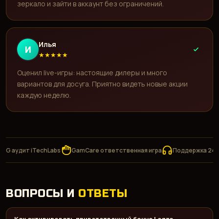
зеркало и зайти в аккаунт без ограничений.
Илья
И
★
★
★
★
★
Оценил live-игры: настоящие дилеры и много
вариантов для досуга. Приятно видеть новые акции
каждую неделю.
удит iTechLabs
GamCare ответственная игра
Поддержка 24/7
В
ВОПРОСЫ И
ОТВЕТЫ