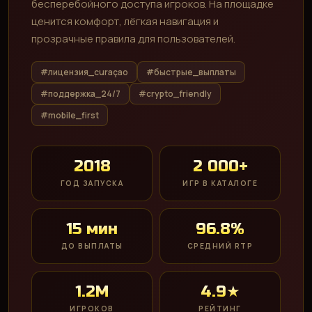
бесперебойного доступа игроков. На площадке
ценится комфорт, лёгкая навигация и
прозрачные правила для пользователей.
#лицензия_curaçao
#быстрые_выплаты
#поддержка_24/7
#crypto_friendly
#mobile_first
2018
2 000+
ГОД ЗАПУСКА
ИГР В КАТАЛОГЕ
15 мин
96.8%
ДО ВЫПЛАТЫ
СРЕДНИЙ RTP
1.2M
4.9★
ИГРОКОВ
РЕЙТИНГ