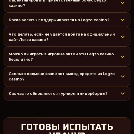
Как активировать приветственный бонус Legzo
казино?
Какие валюты поддерживаются на Legzo casino?
Что делать, если не удаётся войти на официальный
сайт Легзо казино?
Можно ли играть в игровые автоматы Legzo казино
бесплатно?
Сколько времени занимает вывод средств из Legzo
casino?
Как часто обновляются турниры и лидерборды?
ГОТОВЫ ИСПЫТАТЬ