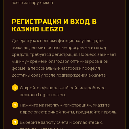
всего за пару кликов.
РЕГИСТРАЦИЯ И ВХОД В
КАЗИНО LEGZO
Для доступа к полному функционалу площадки,
включая депозит, бонусные программы и вывод
средств, требуется регистрация. Процесс занимает
минимум времени благодаря оптимизированной
форме, а персональные настройки профиля
доступны сразу после подтверждения аккаунта.
Откройте официальный сайт или рабочее
зеркало Legzo casino.
Нажмите на кнопку «Регистрация». Укажите
адрес электронной почты, придумайте пароль.
Выберите валюту счёта и согласитесь с