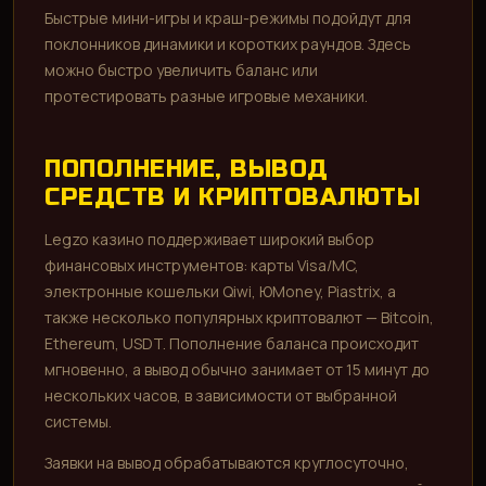
Быстрые мини-игры и краш-режимы подойдут для
поклонников динамики и коротких раундов. Здесь
можно быстро увеличить баланс или
протестировать разные игровые механики.
ПОПОЛНЕНИЕ, ВЫВОД
СРЕДСТВ И КРИПТОВАЛЮТЫ
Legzo казино поддерживает широкий выбор
финансовых инструментов: карты Visa/MC,
электронные кошельки Qiwi, ЮMoney, Piastrix, а
также несколько популярных криптовалют — Bitcoin,
Ethereum, USDT. Пополнение баланса происходит
мгновенно, а вывод обычно занимает от 15 минут до
нескольких часов, в зависимости от выбранной
системы.
Заявки на вывод обрабатываются круглосуточно,