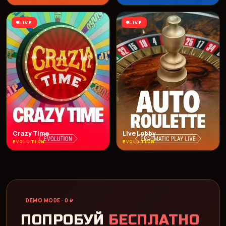
LIVE
LIVE
Crazy Time
Live Lobby
EVOLUTION
EVOLUTION
DEMO MODE · 0 ₽
ПОПРОБУЙ
БЕСПЛАТНО