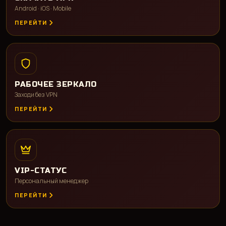
Android · iOS · Mobile
ПЕРЕЙТИ
РАБОЧЕЕ ЗЕРКАЛО
Заходи без VPN
ПЕРЕЙТИ
VIP-СТАТУС
Персональный менеджер
ПЕРЕЙТИ